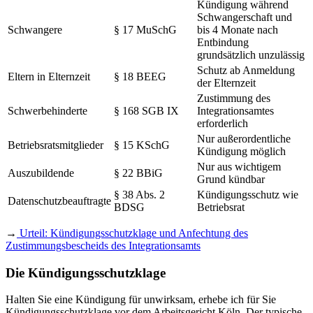
Kündigung während
Schwangerschaft und
Schwangere
§ 17 MuSchG
bis 4 Monate nach
Entbindung
grundsätzlich unzulässig
Schutz ab Anmeldung
Eltern in Elternzeit
§ 18 BEEG
der Elternzeit
Zustimmung des
Schwerbehinderte
§ 168 SGB IX
Integrationsamtes
erforderlich
Nur außerordentliche
Betriebsratsmitglieder
§ 15 KSchG
Kündigung möglich
Nur aus wichtigem
Auszubildende
§ 22 BBiG
Grund kündbar
§ 38 Abs. 2
Kündigungsschutz wie
Datenschutzbeauftragte
BDSG
Betriebsrat
→
Urteil: Kündigungsschutzklage und Anfechtung des
Zustimmungsbescheids des Integrationsamts
Die Kündigungsschutzklage
Halten Sie eine Kündigung für unwirksam, erhebe ich für Sie
Kündigungsschutzklage vor dem Arbeitsgericht Köln. Der typische