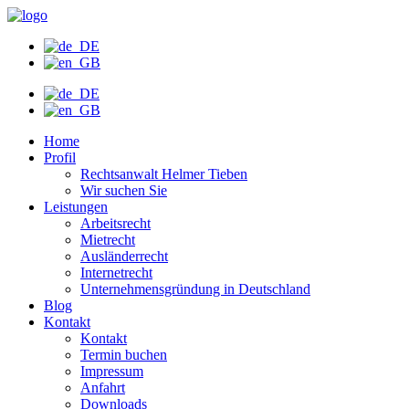
Zum
Inhalt
wechseln
Home
Profil
Rechtsanwalt Helmer Tieben
Wir suchen Sie
Leistungen
Arbeitsrecht
Mietrecht
Ausländerrecht
Internetrecht
Unternehmensgründung in Deutschland
Blog
Kontakt
Kontakt
Termin buchen
Impressum
Anfahrt
Downloads