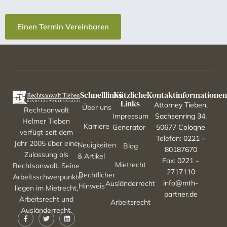
Einen Termin Vereinbaren
Schnelllinks
Nützliche
Kontaktinformatione
Links
Attorney Tieben,
Über uns
Rechtsanwalt
Impressum
Sachsenring 34,
Helmer Tieben
Karriere
Generator
50677 Cologne
verfügt seit dem
Telefon:
0221 –
Jahr 2005 über eine
Neuigkeiten
Blog
80187670
Zulassung als
& Artikel
Fax:
0221 –
Mietrecht
Rechtsanwalt. Seine
2717110
Rechtlicher
Arbeitsschwerpunkte
info@mth-
Ausländerrecht
Hinweis
liegen im Mietrecht,
partner.de
Arbeitsrecht und
Arbeitsrecht
Ausländerrecht.