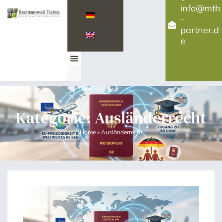
info@mth
-
partner.d
e
Kategorie: Ausländerrecht
Home
»
Ausländerrecht