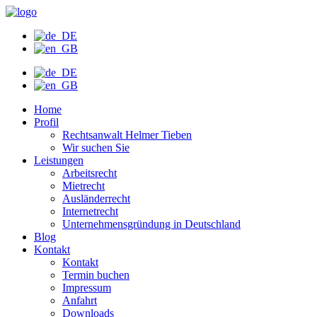
Zum
Inhalt
wechseln
Home
Profil
Rechtsanwalt Helmer Tieben
Wir suchen Sie
Leistungen
Arbeitsrecht
Mietrecht
Ausländerrecht
Internetrecht
Unternehmensgründung in Deutschland
Blog
Kontakt
Kontakt
Termin buchen
Impressum
Anfahrt
Downloads