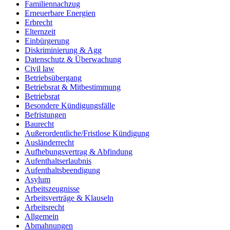
Familiennachzug
Erneuerbare Energien
Erbrecht
Elternzeit
Einbürgerung
Diskriminierung & Agg
Datenschutz & Überwachung
Civil law
Betriebsübergang
Betriebsrat & Mitbestimmung
Betriebsrat
Besondere Kündigungsfälle
Befristungen
Baurecht
Außerordentliche/Fristlose Kündigung
Ausländerrecht
Aufhebungsvertrag & Abfindung
Aufenthaltserlaubnis
Aufenthaltsbeendigung
Asylum
Arbeitszeugnisse
Arbeitsverträge & Klauseln
Arbeitsrecht
Allgemein
Abmahnungen