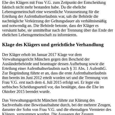
Ehe des Klägers mit Frau V.G. zum Zeitpunkt der Entscheidung
faktisch nicht mehr bestanden habe. Da die eheliche
Lebensgemeinschaft eine wesentliche Voraussetzung für die
Erteilung der Aufenthaltserlaubnis war, sah die Behörde die
nachträgliche Verkürzung der Geltungsdauer als verhältnismäßig
und notwendig an. Die Behörde betonte, dass der Kläger es
versäumt habe, sie unmittelbar nach der Trennung über das Ende der
ehelichen Lebensgemeinschaft zu informieren.
Klage des Klägers und gerichtliche Verhandlung
Der Kläger erhob im Januar 2017 Klage vor dem
Verwaltungsgericht München gegen den Bescheid der
Ausländerbehörde und beantragte dessen Aufhebung sowie die
Erteilung einer Aufenthaltserlaubnis nach § 31 Abs. 1 AufenthG.
Zur Begründung führte er an, dass die erste Aufenthaltserlaubnis
ihm bereits im Juni 2012 erteilt worden sei und die Trennung von
Frau V.G. erst nach dem 4. Juli 2015 erfolgt sei. Er legte ein
serbisches Scheidungsurteil vor, das bestätigte, dass die Ehe im
Oktober 2015 beendet wurde.
Das Verwaltungsgericht München führte zur Klärung des
Sachverhalts eine Beweisaufnahme durch, bei der mehrere Zeugen,
darunter der Sohn von Frau V.G. und die ehemaligen Vermieter des
Klägers, vernommen wurden. Die Aussagen der Zeugen,