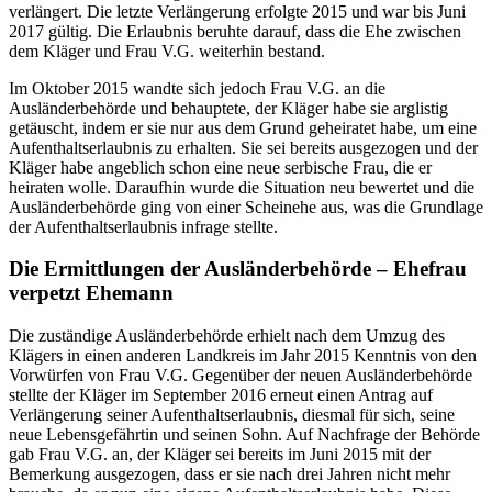
verlängert. Die letzte Verlängerung erfolgte 2015 und war bis Juni
2017 gültig. Die Erlaubnis beruhte darauf, dass die Ehe zwischen
dem Kläger und Frau V.G. weiterhin bestand.
Im Oktober 2015 wandte sich jedoch Frau V.G. an die
Ausländerbehörde und behauptete, der Kläger habe sie arglistig
getäuscht, indem er sie nur aus dem Grund geheiratet habe, um eine
Aufenthaltserlaubnis zu erhalten. Sie sei bereits ausgezogen und der
Kläger habe angeblich schon eine neue serbische Frau, die er
heiraten wolle. Daraufhin wurde die Situation neu bewertet und die
Ausländerbehörde ging von einer Scheinehe aus, was die Grundlage
der Aufenthaltserlaubnis infrage stellte.
Die Ermittlungen der Ausländerbehörde – Ehefrau
verpetzt Ehemann
Die zuständige Ausländerbehörde erhielt nach dem Umzug des
Klägers in einen anderen Landkreis im Jahr 2015 Kenntnis von den
Vorwürfen von Frau V.G. Gegenüber der neuen Ausländerbehörde
stellte der Kläger im September 2016 erneut einen Antrag auf
Verlängerung seiner Aufenthaltserlaubnis, diesmal für sich, seine
neue Lebensgefährtin und seinen Sohn. Auf Nachfrage der Behörde
gab Frau V.G. an, der Kläger sei bereits im Juni 2015 mit der
Bemerkung ausgezogen, dass er sie nach drei Jahren nicht mehr