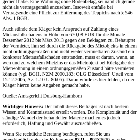
gedient habe. Eine Wohnung ohne Bodenbelag, sei nämlich gerade
nicht als vertragsgemäß anzusehen. Insoweit entfalle bei
Vertragsende eine Pflicht zur Entfernung des Teppichs nach § 546
Abs. 1 BGB.
Auch stünde dem Kläger kein Anspruch auf Zahlung eines
Mietausfallschadens in Höhe von 670,08 EUR für die Monate
Dezember 2012 bis März 2013 gegen den Beklagten zu. Behauptet
der Vermieter, ihm sei durch die Rückgabe des Mietobjekts in einem
nicht ordnungsgemäßen und nicht weiter vermietbaren Zustand ein
konkreter Mietausfallschaden entstanden, muss er dartun, wann, an
wen und zu welchem Mietzins er das Mietobjekt bei Rückgabe der
Mietwohnung in einem ordnungsgemäßen Zustand hätte vermieten
können (vgl. BGH, NZM 2000,183; OLG Düsseldorf, Urteil vom
15.12.2005, Az. 1-10 U 80/05). Daran würde es hier fehlen, da der
Kläger hierzu keine Angaben gemacht habe.
Quelle: Amtsgericht Duisburg-Hamborn
Wichtiger Hinweis:
Der Inhalt dieses Beitrages ist nach bestem
Wissen und Kenntnisstand erstellt worden. Die Komplexität und der
ständige Wandel der behandelten Materie machen es jedoch
erforderlich, Haftung und Gewähr auszuschließen.
Wenn Sie rechtliche Beratung benötigen, rufen Sie uns
unverbindlich unter der Rufnummer
0221 – 80187670
an oder