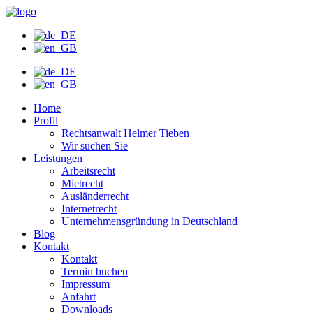
Zum
Inhalt
wechseln
Home
Profil
Rechtsanwalt Helmer Tieben
Wir suchen Sie
Leistungen
Arbeitsrecht
Mietrecht
Ausländerrecht
Internetrecht
Unternehmensgründung in Deutschland
Blog
Kontakt
Kontakt
Termin buchen
Impressum
Anfahrt
Downloads