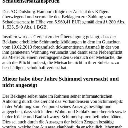
Schadensersatzanspruch
Das AG Duisburg-Hamborn folgte der Ansicht des Klägers
überwiegend und verurteilte den Beklagten zur Zahlung von
Schadensersatz in Höhe von 5.960,41 EUR gemäß den §§ 280 Abs.
1, 535, 549 Abs. 1 BGB.
Insofern war das Gericht zu der Überzeugung gelangt, dass der
Beklagte erhebliche Schimmelpilzbildungen in dem im Gutachten
vom 19.02.2013 fotografisch dokumentierten Ausmaß in der von
ihm gemieteten Wohnung verursacht und damit seine Nebenpflicht
als Mieter zu einem vertragsgemäßen Gebrauch der Mietsache, die
auch die Pflicht umfasst, die Mietsache nicht in ihrer Substanz zu
beschädigen, schuldhaft verletzt hat.
Mieter habe über Jahre Schimmel verursacht und
nicht angezeigt
Der Beklagte selbst habe im Rahmen seiner informatorischen
Anhörung durch das Gericht das Vorhandensein von Schimmelpilz
in der Wohnung zum Zeitpunkt seines Auszugs bestätigt und
angegeben, dass sich in dem Wohn- und Schlafzimmerbereich sowie
in der Küche und Bad schwarze Schimmelspuren befunden hätten.
Dies sei auch durch die Aussagen der beiden Zeugen bestätigt
worden, welche ihre Aussage glaubhaft, da anschaulich, lebensnah,