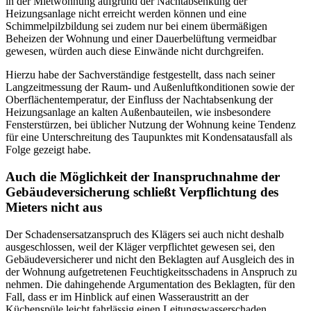
in der Mietwohnung aufgrund der Nachtabsenkung der
Heizungsanlage nicht erreicht werden können und eine
Schimmelpilzbildung sei zudem nur bei einem übermäßigen
Beheizen der Wohnung und einer Dauerbelüftung vermeidbar
gewesen, würden auch diese Einwände nicht durchgreifen.
Hierzu habe der Sachverständige festgestellt, dass nach seiner
Langzeitmessung der Raum- und Außenluftkonditionen sowie der
Oberflächentemperatur, der Einfluss der Nachtabsenkung der
Heizungsanlage an kalten Außenbauteilen, wie insbesondere
Fensterstürzen, bei üblicher Nutzung der Wohnung keine Tendenz
für eine Unterschreitung des Taupunktes mit Kondensatausfall als
Folge gezeigt habe.
Auch die Möglichkeit der Inanspruchnahme der
Gebäudeversicherung schließt Verpflichtung des
Mieters nicht aus
Der Schadensersatzanspruch des Klägers sei auch nicht deshalb
ausgeschlossen, weil der Kläger verpflichtet gewesen sei, den
Gebäudeversicherer und nicht den Beklagten auf Ausgleich des in
der Wohnung aufgetretenen Feuchtigkeitsschadens in Anspruch zu
nehmen. Die dahingehende Argumentation des Beklagten, für den
Fall, dass er im Hinblick auf einen Wasseraustritt an der
Küchenspüle leicht fahrlässig einen Leitungswasserschaden