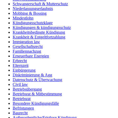
Schwangerschaft & Mutterschutz
Niederlassungserlaubnis
Mobbing & Bossing
Mindestlohn
Kündigungsschutzklage
Kündigungen & kündigungsschutz
Krankheitsbedingte Kündigung
Krankheit & Entgeltfortzahlung
Immigration law
Gesellschaftsrecht
Familiennachzug
Erneuerbare Energien
Erbrecht
Elternzeit
Einbürgerung
Diskriminierung & Agg
Datenschutz & Überwachung
Civil law
Betriebsübergang
Betriebsrat & Mitbestimmung
Betriebsrat
Besondere Kündigungsfälle
Befristungen
Baurecht
Außerordentliche/Fristlose Kündigung