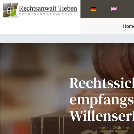
Hom
Rechtssic
empfangs
Willenser
Home
»
Zivilrecht
»