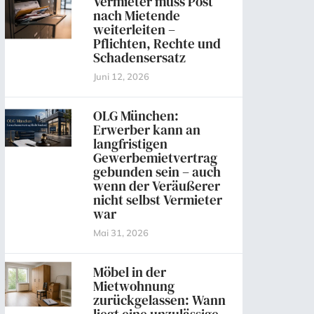
Vermieter muss Post
nach Mietende
weiterleiten –
Pflichten, Rechte und
Schadensersatz
Juni 12, 2026
OLG München:
Erwerber kann an
langfristigen
Gewerbemietvertrag
gebunden sein – auch
wenn der Veräußerer
nicht selbst Vermieter
war
Mai 31, 2026
Möbel in der
Mietwohnung
zurückgelassen: Wann