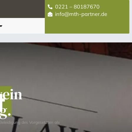
0221 – 80187670
info@mth-partner.de
wein
g.
 Beleidigung des Vorgesetzten als