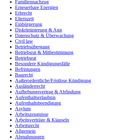
Familiennachzug
Erneuerbare Energien
Erbrecht
Elternzeit
Einbürgerung
Diskriminierung & Agg
Datenschutz & Überwachung
Civil law
Betriebsübergang
Betriebsrat & Mitbestimmung
Betriebsrat
Besondere Kündigungsfälle
Befristungen
Baurecht
Außerordentliche/Fristlose Kündigung
Ausländerrecht
Aufhebungsvertrag & Abfindung
Aufenthaltserlaubnis
Aufenthaltsbeendigung
Asylum
Arbeitszeugnisse
Arbeitsverträge & Klauseln
Arbeitsrecht
Allgemein
Abmahnungen