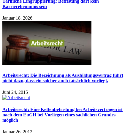
Tarifliche Eingruppierung: Befristung darf kein
Karrierehemmnis sein
Januar 18, 2026
Arbeitsrecht: Die Bezeichnung als Ausbildungsvertrag führt
nicht dazu, dass ein solcher auch tatsächlich vorliegt.
Juni 24, 2015
Arbeitsrecht: Eine Kettenbefristung bei Arbeitsverträgen ist
nach dem EuGH bei Vorliegen eines sachlichen Grundes
möglich
Januar 26, 2012