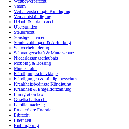
Wettbewerbsrecht
Visum
Verhaltensbedingte Kündigung
Verdachtskündigung
Urlaub & Urlaubsrecht
Überstunden
Steuerrecht
Sonstige Themen
Sonderzahlungen & Abfindung
Schwerbehinderung
Schwangerschaft & Mutterschutz
Niederlassungserlaubnis
Mobbing & Bossing
Mindestlohn
Kündigungsschutzklage
Kündigungen & kündigungsschutz
Krankheitsbedingte Kündigung
Krankheit & Entgeltfortzahlung
Immigration law
Gesellschaftsrecht
Familiennachzug
Erneuerbare Energien
Erbrecht
Elternzeit
Einbürgerung