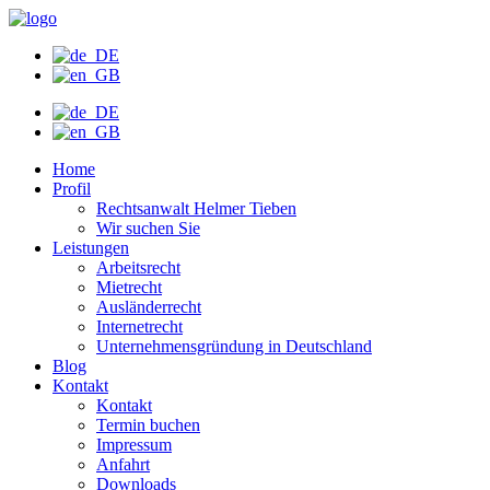
Zum
Inhalt
wechseln
Home
Profil
Rechtsanwalt Helmer Tieben
Wir suchen Sie
Leistungen
Arbeitsrecht
Mietrecht
Ausländerrecht
Internetrecht
Unternehmensgründung in Deutschland
Blog
Kontakt
Kontakt
Termin buchen
Impressum
Anfahrt
Downloads