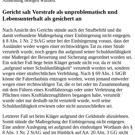
Anstellung belegen würden.
Gericht sah Vorstrafe als unproblematisch und
Lebensunterhalt als gesichert an
Nach Ansicht des Gerichts stünde auch der Strafbefehl und die
damit verbundene Maßregelung einer Einbürgerung nicht entgegen.
§ 8 Abs. 1 Nr. 2 StAG setze bei der Einbürgerung voraus, dass der
Ausländer weder wegen einer rechtswidrigen Tat zu einer Strafe
verurteilt wurde, noch gegen ihn aufgrund seiner Schuldunfähigkeit
eine Maßregel der Besserung und Sicherung angeordnet worden sei.
Ein solcher Fall liege beim Kläger gerade nicht vor, da er nicht
„aufgrund seiner Schuldunfähigkeit“ verurteilt worden sei, sondern
wegen einer strafrechtlichen Verfehlung. Nach § 69 Abs. 1 StGB
könne die Fahrerlaubnis entzogen werden, wenn jemand entweder
wegen einer rechtswidrigen Tat, die er bei oder im Zusammenhang
mit dem Führen eines Kraftfahrzeugs oder unter Verletzung der
Pflichten eines Kraftfahrzeugführers begangen habe, verurteilt
wurde oder nur deshalb nicht verurteilt wurde, weil seine
Schuldunfähigkeit erwiesen oder nicht auszuschließen sei.
Letzterer Fall sei beim Kläger aufgrund der Geldstrafe abzulehnen.
Somit stünde die Maßregelung der Einbürgerung nicht entgegen.
Eine andere Auslegung sei aufgrund des eindeutigen Wortlauts des §
8 Abs. 1 Nr. 2 StAG und im Hinblick auf Art. 20 Abs. 3 GG nicht