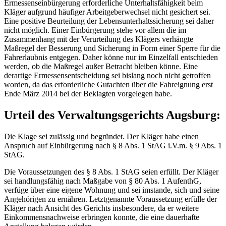
Ermessenseinbürgerung erforderliche Unterhaltsfähigkeit beim
Kläger aufgrund häufiger Arbeitgeberwechsel nicht gesichert sei.
Eine positive Beurteilung der Lebensunterhaltssicherung sei daher
nicht möglich. Einer Einbürgerung stehe vor allem die im
Zusammenhang mit der Verurteilung des Klägers verhängte
Maßregel der Besserung und Sicherung in Form einer Sperre für die
Fahrerlaubnis entgegen. Daher könne nur im Einzelfall entschieden
werden, ob die Maßregel außer Betracht bleiben könne. Eine
derartige Ermessensentscheidung sei bislang noch nicht getroffen
worden, da das erforderliche Gutachten über die Fahreignung erst
Ende März 2014 bei der Beklagten vorgelegen habe.
Urteil des Verwaltungsgerichts Augsburg:
Die Klage sei zulässig und begründet. Der Kläger habe einen
Anspruch auf Einbürgerung nach § 8 Abs. 1 StAG i.V.m. § 9 Abs. 1
StAG.
Die Voraussetzungen des § 8 Abs. 1 StAG seien erfüllt. Der Kläger
sei handlungsfähig nach Maßgabe von § 80 Abs. 1 AufenthG,
verfüge über eine eigene Wohnung und sei imstande, sich und seine
Angehörigen zu ernähren. Letztgenannte Voraussetzung erfülle der
Kläger nach Ansicht des Gerichts insbesondere, da er weitere
Einkommensnachweise erbringen konnte, die eine dauerhafte