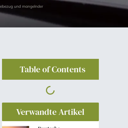
lfebezug und mangelnder
Table of Contents
Verwandte Artikel