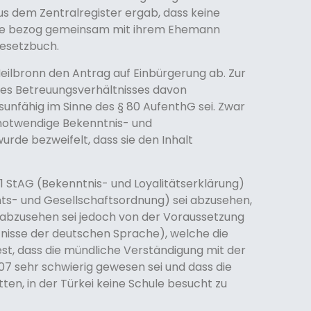
s dem Zentralregister ergab, dass keine
 Sie bezog gemeinsam mit ihrem Ehemann
gesetzbuch.
Heilbronn den Antrag auf Einbürgerung ab. Zur
des Betreuungsverhältnisses davon
sunfähig im Sinne des § 80 AufenthG sei. Zwar
g notwendige Bekenntnis- und
urde bezweifelt, dass sie den Inhalt
 1 StAG (Bekenntnis- und Loyalitätserklärung)
echts- und Gesellschaftsordnung) sei abzusehen,
t abzusehen sei jedoch von der Voraussetzung
ntnisse der deutschen Sprache), welche die
 fest, dass die mündliche Verständigung mit der
07 sehr schwierig gewesen sei und dass die
en, in der Türkei keine Schule besucht zu