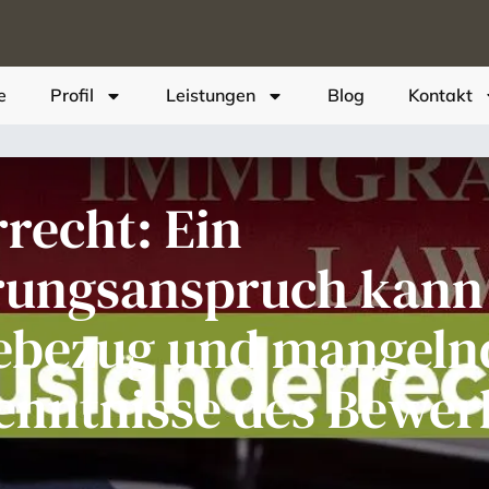
e
Profil
Leistungen
Blog
Kontakt
recht: Ein
rungsanspruch kann 
febezug und mangeln
enntnisse des Bewer