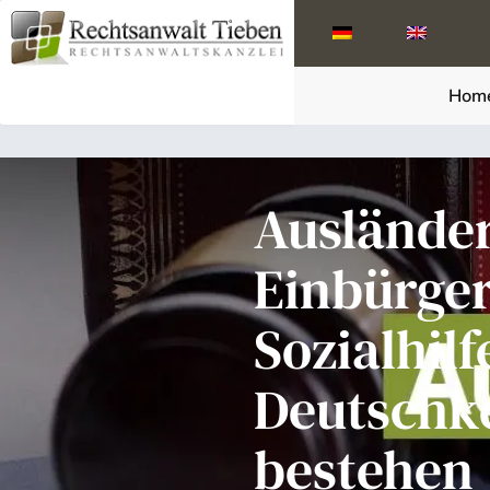
Hom
Ausländer
Einbürge
Sozialhil
Deutschk
bestehen