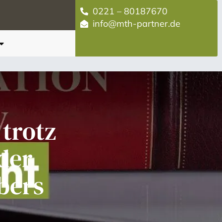
0221 – 80187670
info@mth-partner.de
trotz
der
bers