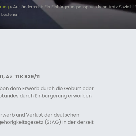
erung
»
Ausländerrecht: Ein Einbürgerungsanspruch kann trotz Sozialhi
 bestehen
 Az.: 11 K 839/11
eben dem Erwerb durch die Geburt oder
estandes durch Einbürgerung erworben
Erwerb und Verlust der deutschen
ehörigkeitsgesetz (StAG) in der derzeit