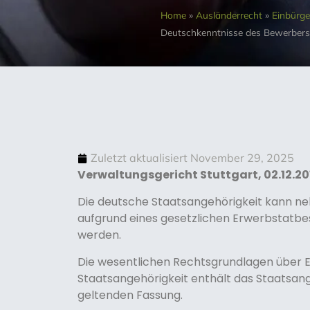
Home
»
Ausländerrecht
»
Einbürg
Deutschkenntnisse des Bewerbers
Zuletzt aktualisiert
November 29, 2025
Verwaltungsgericht Stuttgart, 02.12.2011,
Die deutsche Staatsangehörigkeit kann n
aufgrund eines gesetzlichen Erwerbstatb
werden.
Die wesentlichen Rechtsgrundlagen über 
Staatsangehörigkeit enthält das Staatsang
geltenden Fassung.