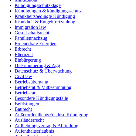
Kündigungsschutzklage
Kündigungen & kündigungsschutz
Krankheitsbedingte Kündigung
Krankheit & Entgeltfortzahlung
Immigration law
Gesellschaftsrecht
Familiennachzug
Erneuerbare Energien
Erbrecht
Elternzeit
Einbürgerung
Diskriminierung & Agg
Datenschutz & Überwachung
Civil law
Betriebsübergang
Betriebsrat & Mitbestimmung
Betriebsrat
Besondere Kündigungsfälle
Befristungen
Baurecht
Außerordentliche/Fristlose Kündigung
Ausländerrecht
Aufhebungsvertrag & Abfindung
Aufenthaltserlaubnis