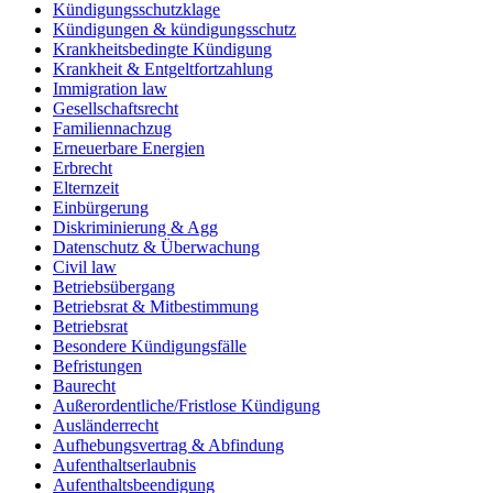
Kündigungsschutzklage
Kündigungen & kündigungsschutz
Krankheitsbedingte Kündigung
Krankheit & Entgeltfortzahlung
Immigration law
Gesellschaftsrecht
Familiennachzug
Erneuerbare Energien
Erbrecht
Elternzeit
Einbürgerung
Diskriminierung & Agg
Datenschutz & Überwachung
Civil law
Betriebsübergang
Betriebsrat & Mitbestimmung
Betriebsrat
Besondere Kündigungsfälle
Befristungen
Baurecht
Außerordentliche/Fristlose Kündigung
Ausländerrecht
Aufhebungsvertrag & Abfindung
Aufenthaltserlaubnis
Aufenthaltsbeendigung