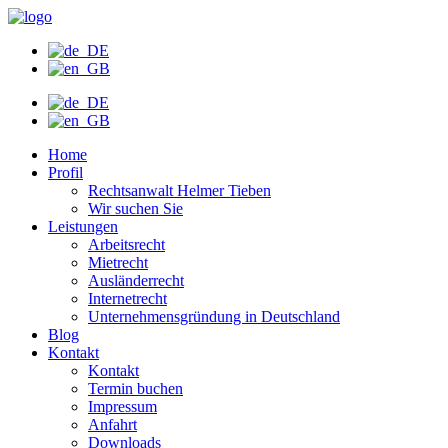
Zum
Inhalt
wechseln
Home
Profil
Rechtsanwalt Helmer Tieben
Wir suchen Sie
Leistungen
Arbeitsrecht
Mietrecht
Ausländerrecht
Internetrecht
Unternehmensgründung in Deutschland
Blog
Kontakt
Kontakt
Termin buchen
Impressum
Anfahrt
Downloads