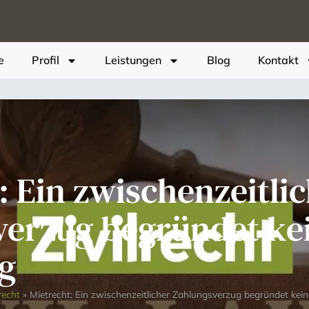
e
Profil
Leistungen
Blog
Kontakt
: Ein zwischenzeitli
verzug begründet ke
g
lrecht
»
Mietrecht: Ein zwischenzeitlicher Zahlungsverzug begründet kei