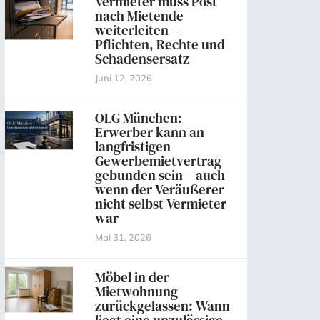
Vermieter muss Post
nach Mietende
weiterleiten –
Pflichten, Rechte und
Schadensersatz
Juni 12, 2026
OLG München:
Erwerber kann an
langfristigen
Gewerbemietvertrag
gebunden sein – auch
wenn der Veräußerer
nicht selbst Vermieter
war
Mai 31, 2026
Möbel in der
Mietwohnung
zurückgelassen: Wann