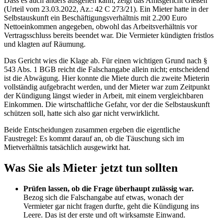
Dass es auch anders ausgehen kann, zeigt das Amtsgericht Gießen
(Urteil vom 23.03.2022, Az.: 42 C 273/21). Ein Mieter hatte in der
Selbstauskunft ein Beschäftigungsverhältnis mit 2.200 Euro
Nettoeinkommen angegeben, obwohl das Arbeitsverhältnis vor
Vertragsschluss bereits beendet war. Die Vermieter kündigten fristlos
und klagten auf Räumung.
Das Gericht wies die Klage ab. Für einen wichtigen Grund nach §
543 Abs. 1 BGB reicht die Falschangabe allein nicht; entscheidend
ist die Abwägung. Hier konnte die Miete durch die zweite Mieterin
vollständig aufgebracht werden, und der Mieter war zum Zeitpunkt
der Kündigung längst wieder in Arbeit, mit einem vergleichbaren
Einkommen. Die wirtschaftliche Gefahr, vor der die Selbstauskunft
schützen soll, hatte sich also gar nicht verwirklicht.
Beide Entscheidungen zusammen ergeben die eigentliche
Faustregel: Es kommt darauf an, ob die Täuschung sich im
Mietverhältnis tatsächlich ausgewirkt hat.
Was Sie als Mieter jetzt tun sollten
Prüfen lassen, ob die Frage überhaupt zulässig war.
Bezog sich die Falschangabe auf etwas, wonach der
Vermieter gar nicht fragen durfte, geht die Kündigung ins
Leere. Das ist der erste und oft wirksamste Einwand.