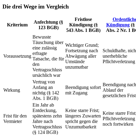
Die drei Wege im Vergleich
Fristlose
Ordentlich
Anfechtung (§
Kriterium
Kündigung (§
Kündigung
(§
123 BGB)
543 Abs. 1 BGB)
Abs. 2 Nr. 1 
Bewusste
Täuschung über
Wichtiger Grund;
eine zulässig
Fortsetzung nach
Schuldhafte, nich
erfragte
Voraussetzung
Abwägung aller
unerhebliche
Tatsache, die für
Umstände
Pflichtverletzung
den
unzumutbar
Vertragsschluss
ursächlich war
Vertrag von
Beendigung nac
Anfang an
Beendigung sofort
Wirkung
Ablauf der
nichtig (§ 142
mit Zugang
gesetzlichen Frist
Abs. 1 BGB)
Ein Jahr ab
Entdeckung,
Keine starre Frist;
Keine starre Frist
Frist für den
spätestens zehn
längeres Zuwarten
Pflichtverletzun
Vermieter
Jahre nach
spricht gegen die
noch fortwirken
Vertragsschluss
Unzumutbarkeit
(§ 124 BGB)