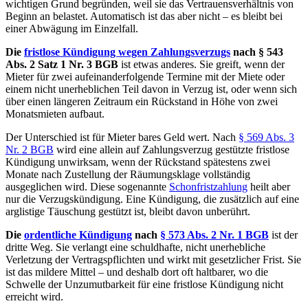
wichtigen Grund begründen, weil sie das Vertrauensverhältnis von
Beginn an belastet. Automatisch ist das aber nicht – es bleibt bei
einer Abwägung im Einzelfall.
Die
fristlose Kündigung wegen Zahlungsverzugs
nach § 543
Abs. 2 Satz 1 Nr. 3 BGB
ist etwas anderes. Sie greift, wenn der
Mieter für zwei aufeinanderfolgende Termine mit der Miete oder
einem nicht unerheblichen Teil davon in Verzug ist, oder wenn sich
über einen längeren Zeitraum ein Rückstand in Höhe von zwei
Monatsmieten aufbaut.
Der Unterschied ist für Mieter bares Geld wert. Nach
§ 569 Abs. 3
Nr. 2 BGB
wird eine allein auf Zahlungsverzug gestützte fristlose
Kündigung unwirksam, wenn der Rückstand spätestens zwei
Monate nach Zustellung der Räumungsklage vollständig
ausgeglichen wird. Diese sogenannte
Schonfristzahlung
heilt aber
nur die Verzugskündigung. Eine Kündigung, die zusätzlich auf eine
arglistige Täuschung gestützt ist, bleibt davon unberührt.
Die
ordentliche Kündigung
nach
§ 573 Abs. 2 Nr. 1 BGB
ist der
dritte Weg. Sie verlangt eine schuldhafte, nicht unerhebliche
Verletzung der Vertragspflichten und wirkt mit gesetzlicher Frist. Sie
ist das mildere Mittel – und deshalb dort oft haltbarer, wo die
Schwelle der Unzumutbarkeit für eine fristlose Kündigung nicht
erreicht wird.