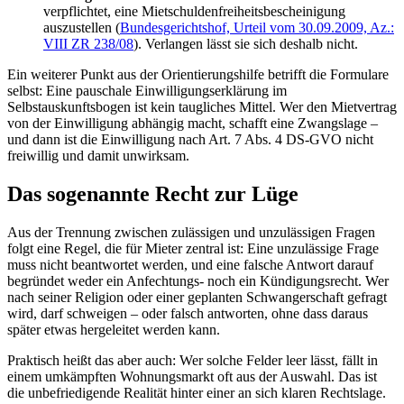
verpflichtet, eine Mietschuldenfreiheitsbescheinigung
auszustellen (
Bundesgerichtshof, Urteil vom 30.09.2009, Az.:
VIII ZR 238/08
). Verlangen lässt sie sich deshalb nicht.
Ein weiterer Punkt aus der Orientierungshilfe betrifft die Formulare
selbst: Eine pauschale Einwilligungserklärung im
Selbstauskunftsbogen ist kein taugliches Mittel. Wer den Mietvertrag
von der Einwilligung abhängig macht, schafft eine Zwangslage –
und dann ist die Einwilligung nach Art. 7 Abs. 4 DS-GVO nicht
freiwillig und damit unwirksam.
Das sogenannte Recht zur Lüge
Aus der Trennung zwischen zulässigen und unzulässigen Fragen
folgt eine Regel, die für Mieter zentral ist: Eine unzulässige Frage
muss nicht beantwortet werden, und eine falsche Antwort darauf
begründet weder ein Anfechtungs- noch ein Kündigungsrecht. Wer
nach seiner Religion oder einer geplanten Schwangerschaft gefragt
wird, darf schweigen – oder falsch antworten, ohne dass daraus
später etwas hergeleitet werden kann.
Praktisch heißt das aber auch: Wer solche Felder leer lässt, fällt in
einem umkämpften Wohnungsmarkt oft aus der Auswahl. Das ist
die unbefriedigende Realität hinter einer an sich klaren Rechtslage.