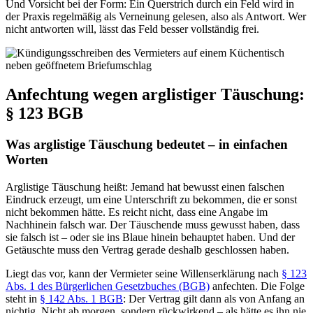
Und Vorsicht bei der Form: Ein Querstrich durch ein Feld wird in
der Praxis regelmäßig als Verneinung gelesen, also als Antwort. Wer
nicht antworten will, lässt das Feld besser vollständig frei.
Anfechtung wegen arglistiger Täuschung:
§ 123 BGB
Was arglistige Täuschung bedeutet – in einfachen
Worten
Arglistige Täuschung heißt: Jemand hat bewusst einen falschen
Eindruck erzeugt, um eine Unterschrift zu bekommen, die er sonst
nicht bekommen hätte. Es reicht nicht, dass eine Angabe im
Nachhinein falsch war. Der Täuschende muss gewusst haben, dass
sie falsch ist – oder sie ins Blaue hinein behauptet haben. Und der
Getäuschte muss den Vertrag gerade deshalb geschlossen haben.
Liegt das vor, kann der Vermieter seine Willenserklärung nach
§ 123
Abs. 1 des Bürgerlichen Gesetzbuches (BGB)
anfechten. Die Folge
steht in
§ 142 Abs. 1 BGB
: Der Vertrag gilt dann als von Anfang an
nichtig. Nicht ab morgen, sondern rückwirkend – als hätte es ihn nie