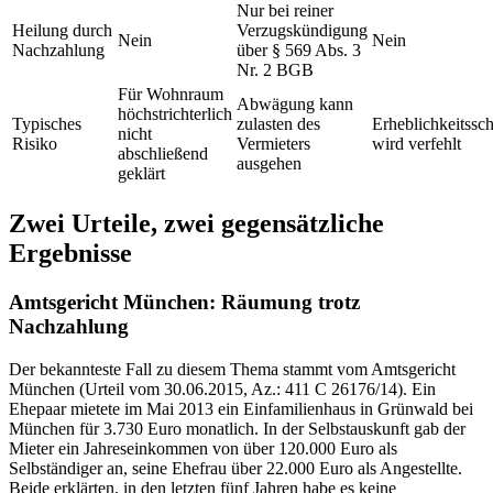
Nur bei reiner
Heilung durch
Verzugskündigung
Nein
Nein
Nachzahlung
über § 569 Abs. 3
Nr. 2 BGB
Für Wohnraum
Abwägung kann
höchstrichterlich
Typisches
zulasten des
Erheblichkeitssc
nicht
Risiko
Vermieters
wird verfehlt
abschließend
ausgehen
geklärt
Zwei Urteile, zwei gegensätzliche
Ergebnisse
Amtsgericht München: Räumung trotz
Nachzahlung
Der bekannteste Fall zu diesem Thema stammt vom Amtsgericht
München (Urteil vom 30.06.2015, Az.: 411 C 26176/14). Ein
Ehepaar mietete im Mai 2013 ein Einfamilienhaus in Grünwald bei
München für 3.730 Euro monatlich. In der Selbstauskunft gab der
Mieter ein Jahreseinkommen von über 120.000 Euro als
Selbständiger an, seine Ehefrau über 22.000 Euro als Angestellte.
Beide erklärten, in den letzten fünf Jahren habe es keine