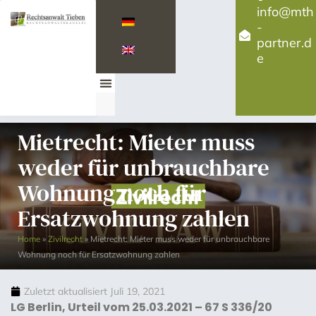
info@mth
-
partner.d
e
Mietrecht: Mieter muss
weder für unbrauchbare
Wohnung noch für
Ersatzwohnung zahlen
Home
»
Zivilrecht
»
Mietrecht: Mieter muss weder für unbrauchbare
Wohnung noch für Ersatzwohnung zahlen
Zuletzt aktualisiert
Juli 19, 2021
LG Berlin, Urteil vom 25.03.2021 – 67 S 336/20