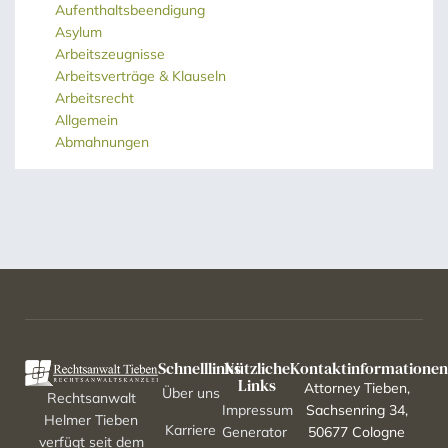
Aufenthaltsbeendigung
Asylum
Arbeitszeugnisse
Arbeitsverträge & Klauseln
Arbeitsrecht
Allgemein
Abmahnungen
Schnelllinks
Nützliche
Kontaktinformatione
Links
Attorney Tieben,
Über uns
Rechtsanwalt
Impressum
Sachsenring 34,
Helmer Tieben
Karriere
Generator
50677 Cologne
verfügt seit dem