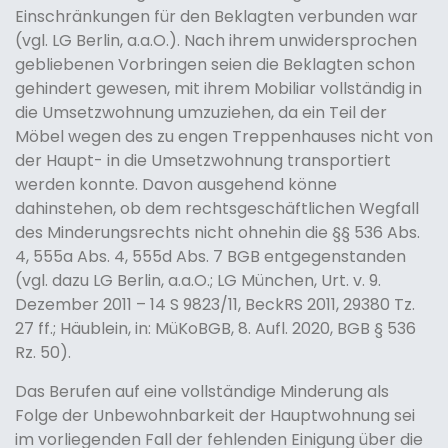
Einschränkungen für den Beklagten verbunden war
(vgl. LG Berlin, a.a.O.). Nach ihrem unwidersprochen
gebliebenen Vorbringen seien die Beklagten schon
gehindert gewesen, mit ihrem Mobiliar vollständig in
die Umsetzwohnung umzuziehen, da ein Teil der
Möbel wegen des zu engen Treppenhauses nicht von
der Haupt- in die Umsetzwohnung transportiert
werden konnte. Davon ausgehend könne
dahinstehen, ob dem rechtsgeschäftlichen Wegfall
des Minderungsrechts nicht ohnehin die §§ 536 Abs.
4, 555a Abs. 4, 555d Abs. 7 BGB entgegenstanden
(vgl. dazu LG Berlin, a.a.O.; LG München, Urt. v. 9.
Dezember 2011 – 14 S 9823/11, BeckRS 2011, 29380 Tz.
27 ff.; Häublein, in: MüKoBGB, 8. Aufl. 2020, BGB § 536
Rz. 50).
Das Berufen auf eine vollständige Minderung als
Folge der Unbewohnbarkeit der Hauptwohnung sei
im vorliegenden Fall der fehlenden Einigung über die