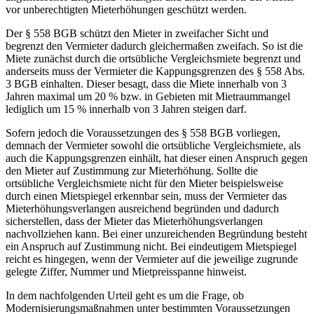
vor unberechtigten Mieterhöhungen geschützt werden.
Der § 558 BGB schützt den Mieter in zweifacher Sicht und
begrenzt den Vermieter dadurch gleichermaßen zweifach. So ist die
Miete zunächst durch die ortsübliche Vergleichsmiete begrenzt und
anderseits muss der Vermieter die Kappungsgrenzen des § 558 Abs.
3 BGB einhalten. Dieser besagt, dass die Miete innerhalb von 3
Jahren maximal um 20 % bzw. in Gebieten mit Mietraummangel
lediglich um 15 % innerhalb von 3 Jahren steigen darf.
Sofern jedoch die Voraussetzungen des § 558 BGB vorliegen,
demnach der Vermieter sowohl die ortsübliche Vergleichsmiete, als
auch die Kappungsgrenzen einhält, hat dieser einen Anspruch gegen
den Mieter auf Zustimmung zur Mieterhöhung. Sollte die
ortsübliche Vergleichsmiete nicht für den Mieter beispielsweise
durch einen Mietspiegel erkennbar sein, muss der Vermieter das
Mieterhöhungsverlangen ausreichend begründen und dadurch
sicherstellen, dass der Mieter das Mieterhöhungsverlangen
nachvollziehen kann. Bei einer unzureichenden Begründung besteht
ein Anspruch auf Zustimmung nicht. Bei eindeutigem Mietspiegel
reicht es hingegen, wenn der Vermieter auf die jeweilige zugrunde
gelegte Ziffer, Nummer und Mietpreisspanne hinweist.
In dem nachfolgenden Urteil geht es um die Frage, ob
Modernisierungsmaßnahmen unter bestimmten Voraussetzungen