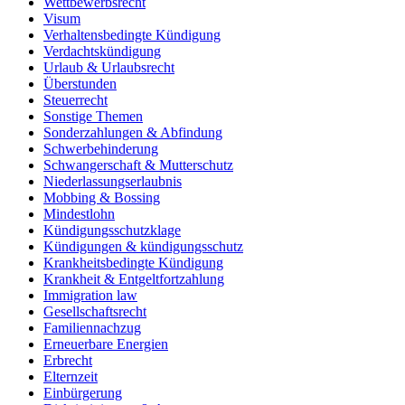
Wettbewerbsrecht
Visum
Verhaltensbedingte Kündigung
Verdachtskündigung
Urlaub & Urlaubsrecht
Überstunden
Steuerrecht
Sonstige Themen
Sonderzahlungen & Abfindung
Schwerbehinderung
Schwangerschaft & Mutterschutz
Niederlassungserlaubnis
Mobbing & Bossing
Mindestlohn
Kündigungsschutzklage
Kündigungen & kündigungsschutz
Krankheitsbedingte Kündigung
Krankheit & Entgeltfortzahlung
Immigration law
Gesellschaftsrecht
Familiennachzug
Erneuerbare Energien
Erbrecht
Elternzeit
Einbürgerung