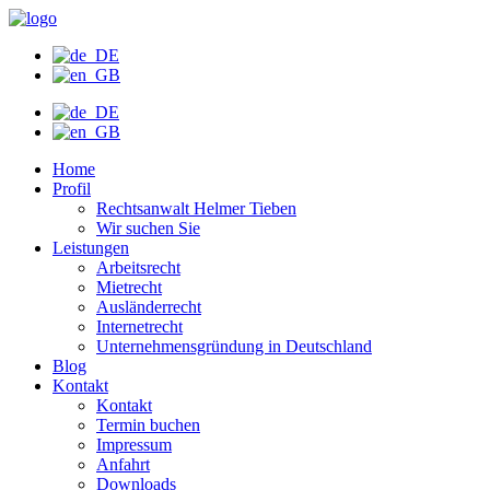
Zum
Inhalt
wechseln
Home
Profil
Rechtsanwalt Helmer Tieben
Wir suchen Sie
Leistungen
Arbeitsrecht
Mietrecht
Ausländerrecht
Internetrecht
Unternehmensgründung in Deutschland
Blog
Kontakt
Kontakt
Termin buchen
Impressum
Anfahrt
Downloads