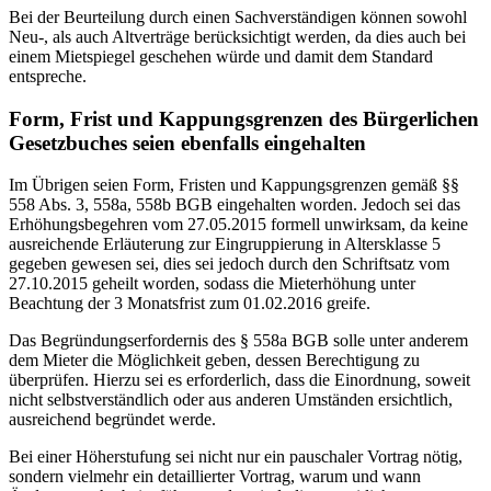
Bei der Beurteilung durch einen Sachverständigen können sowohl
Neu-, als auch Altverträge berücksichtigt werden, da dies auch bei
einem Mietspiegel geschehen würde und damit dem Standard
entspreche.
Form, Frist und Kappungsgrenzen des Bürgerlichen
Gesetzbuches seien ebenfalls eingehalten
Im Übrigen seien Form, Fristen und Kappungsgrenzen gemäß §§
558 Abs. 3, 558a, 558b BGB eingehalten worden. Jedoch sei das
Erhöhungsbegehren vom 27.05.2015 formell unwirksam, da keine
ausreichende Erläuterung zur Eingruppierung in Altersklasse 5
gegeben gewesen sei, dies sei jedoch durch den Schriftsatz vom
27.10.2015 geheilt worden, sodass die Mieterhöhung unter
Beachtung der 3 Monatsfrist zum 01.02.2016 greife.
Das Begründungserfordernis des § 558a BGB solle unter anderem
dem Mieter die Möglichkeit geben, dessen Berechtigung zu
überprüfen. Hierzu sei es erforderlich, dass die Einordnung, soweit
nicht selbstverständlich oder aus anderen Umständen ersichtlich,
ausreichend begründet werde.
Bei einer Höherstufung sei nicht nur ein pauschaler Vortrag nötig,
sondern vielmehr ein detaillierter Vortrag, warum und wann