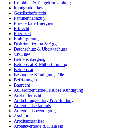
Krankheit & Entgeltfortzahlung
Immigration law
Gesellschaftsrecht
Familiennachzug
Erneuerbare Energien
Erbrecht
Elternzeit
Einbürgerung
Diskriminierung & Agg
Datenschutz & Überwachung
Civil law
Betriebsübergang
Betriebsrat & Mitbestimmung
Betriebsrat
Besondere Kündigungsfälle
Befristungen
Baurecht
Außerordentliche/Fristlose Kündigung
Ausländerrecht
Aufhebungsvertrag & Abfindung
Aufenthaltserlaubnis
Aufenthaltsbeendigung
Asylum
Arbeitszeugnisse
Arbeitsverträge & Klauseln