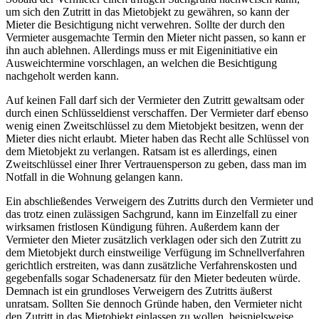
um sich den Zutritt in das Mietobjekt zu gewähren, so kann der
Mieter die Besichtigung nicht verwehren. Sollte der durch den
Vermieter ausgemachte Termin den Mieter nicht passen, so kann er
ihn auch ablehnen. Allerdings muss er mit Eigeninitiative ein
Ausweichtermine vorschlagen, an welchen die Besichtigung
nachgeholt werden kann.
Auf keinen Fall darf sich der Vermieter den Zutritt gewaltsam oder
durch einen Schlüsseldienst verschaffen. Der Vermieter darf ebenso
wenig einen Zweitschlüssel zu dem Mietobjekt besitzen, wenn der
Mieter dies nicht erlaubt. Mieter haben das Recht alle Schlüssel von
dem Mietobjekt zu verlangen. Ratsam ist es allerdings, einen
Zweitschlüssel einer Ihrer Vertrauensperson zu geben, dass man im
Notfall in die Wohnung gelangen kann.
Ein abschließendes Verweigern des Zutritts durch den Vermieter und
das trotz einen zulässigen Sachgrund, kann im Einzelfall zu einer
wirksamen fristlosen Kündigung führen. Außerdem kann der
Vermieter den Mieter zusätzlich verklagen oder sich den Zutritt zu
dem Mietobjekt durch einstweilige Verfügung im Schnellverfahren
gerichtlich erstreiten, was dann zusätzliche Verfahrenskosten und
gegebenfalls sogar Schadenersatz für den Mieter bedeuten würde.
Demnach ist ein grundloses Verweigern des Zutritts äußerst
unratsam. Sollten Sie dennoch Gründe haben, den Vermieter nicht
den Zutritt in das Mietobjekt einlassen zu wollen, beispielsweise,