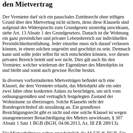
den Mietvertrag
Der Vermieter darf sich ein pauschales Zutrittsrecht ohne triftigen
Grund über den Mietvertrag nicht sichern, denn diese Klauseln sind
aufgrund des Widerspruchs zum Grundgesetz unstreitig unwirksam,
siehe Art. 13 Absatz 1 des Grundgesetzes. Danach ist die Wohnung
ein ganz persönlicher und privater Lebensbereich zur individuellen
Persönlichkeitsentfaltung. Jeder einzelne muss sich darauf verlassen
können, in einem solchen ungestört und geschützt zu sein. Demnach
kann und sollte jeder selbst für sich entscheiden können, wer diesen
privaten Bereich betritt und wer nicht. Dies gilt auch für den
Vermieter, welcher wiederum der Eigentümer des Mietobjekts ist
und bleibt und somit auch gewisse Rechte besitzt.
In diversen vorformulierten Mietverträgen befindet sich eine
Klausel, die dem Vermieter erlaubt, das Mietobjekt alle ein oder
zwei Jahre ohne konkreten Anlass zu besichtigen, um sich vom
ordnungsgemäßen und vertraglich festgelegten Zustand der
Wohnräume zu überzeugen. Solche Klauseln sieht der
Bundesgerichtshof als unzulässig an. Ein grundloses
Besichtigungsrecht gibt es nicht und eine solche Klausel ist wegen
unangemessener Benachteiligung des Mieters unwirksam, § 307
Absatz 1 Satz 1 BGB (BGH, 04.06.2013, Az. III ZR 289/13).