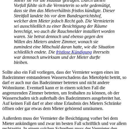
Mieter sie vor die Haustür getragen. Durch diesen
Vorfall fühlte sich die Vermieterin so sehr gedemütigt,
dass sie ihm das Mietverhältnis fristlos kündigte. Dieser
Streitfall landete bis vor dem Bundesgerichtshof,
welcher dem Mieter jedoch Recht gab. Die Vermieterin
sei ausschließlich zu einer Besichtigung der Räume
berechtigt, wo auch die Rauchmelder installiert worden
waren. Sie betrat dennoch und ebenso gegen den
Willen des Mieters andere Zimmer, wonach sie
zumindest eine Mitschuld daran hatte, wie die Situation
schließlich endete. Die
fristlose Kündigung
ihrerseits
war demnach unwirksam und der Mieter durfte
bleiben.
Sollte also ein Fall vorliegen, dass der Vermieter wegen eines im
Badezimmer entstandenen Wasserschadens das Mietobjekt betritt, so
darf er auch nur das Badezimmer betreten und nicht andere
Wohnräume. Eventuell kann er in einem solchen Fall die
angrenzenden Zimmer betreten, um festhalten zu können, ob der
Wasserschaden sich außerhalb des Badezimmers ausgebreitet hat.
Auf keinen Fall darf er aber ohne Erlaubnis des Mieters Schränke
öffnen oder gar etwas dem Mieter gehörend umräumen.
Außerdem muss der Vermieter die Besichtigung vorher bei dem
Mieter ankündigen und zwar im besten Fall schriftlich und vor allem
rechtzeitig. In einem solchen Schreiben muss der Vermieter den