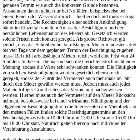
genauen Termin wie auch die konkreten Gründe benennen.
Ausnahmen davon gelten nur bei Notfällen, beispielsweise bei
einem Feuer oder Wasserrohrbruch – hierbei darf und muss er sogar
sofort handeln. Die Rechtzeitigkeit einer solchen Ankündigung
hängt im Einzelfall von dem Anlass der Besichtigung und der
persönlichen Lebenssituation des Mieters ab. Gesetzlich werden
solche Fristen nicht konkret geregelt. Als grober Richtwert gilt
jedoch, dass das Schreiben bei berufstätigem Mieter mindestens drei
bis vier Tage vor dem geplanten Termin der Besichtigung zugehen
muss. Bei nicht arbeitstätigen Mietern reicht wohl eine Frist von 24
Stunden. In diesem Thema sind sich die Gerichte jedoch nicht einer
Meinung, sodass die Werte sehr schwanken können. Die Häufigkeit
von solchen Besichtigungen werden gesetzlich ebenso nicht
geregelt, sodass der Zutritt des Vermieters auch mehrmals im Jahr
durch den Mieter gewährt werden muss. Jedoch muss auch jedes
Mal ein triftiger Grund seitens der Vermietung nachgewiesen
werden. Hierbei muss auch der Vermieter auf den Mieter Rücksicht
nehmen, beispielsweise bei einer wirksamen Kündigung und der
allgemeinen Besichtigung durch die Interessenten am Mietobjekt. In
den meisten Fällen finden solche Besichtigungstermine an den
Wochentagen zwischen 10:00 Uhr und 13:00 Uhr sowie 15:00 Uhr
bis 18:00 Uhr statt. Natürlich gelten hiervon nach individueller
Vereinbarung Ausnahmen.
Sobald der Vermieter einen triftigen Sachgrund nachweisen kann,