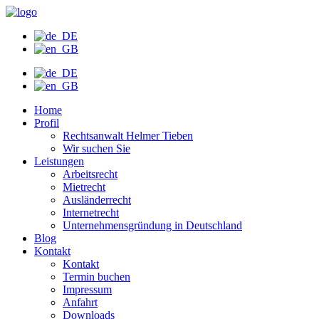
Zum
Inhalt
wechseln
Home
Profil
Rechtsanwalt Helmer Tieben
Wir suchen Sie
Leistungen
Arbeitsrecht
Mietrecht
Ausländerrecht
Internetrecht
Unternehmensgründung in Deutschland
Blog
Kontakt
Kontakt
Termin buchen
Impressum
Anfahrt
Downloads