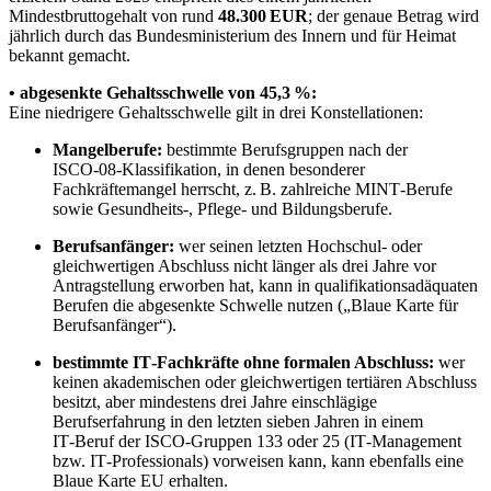
Mindestbruttogehalt von rund
48.300 EUR
; der genaue Betrag wird
jährlich durch das Bundesministerium des Innern und für Heimat
bekannt gemacht.
• abgesenkte Gehaltsschwelle von 45,3 %:
Eine niedrigere Gehaltsschwelle gilt in drei Konstellationen:
Mangelberufe:
bestimmte Berufsgruppen nach der
ISCO‑08‑Klassifikation, in denen besonderer
Fachkräftemangel herrscht, z. B. zahlreiche MINT‑Berufe
sowie Gesundheits‑, Pflege- und Bildungsberufe.
Berufsanfänger:
wer seinen letzten Hochschul- oder
gleichwertigen Abschluss nicht länger als drei Jahre vor
Antragstellung erworben hat, kann in qualifikationsadäquaten
Berufen die abgesenkte Schwelle nutzen („Blaue Karte für
Berufsanfänger“).
bestimmte IT‑Fachkräfte ohne formalen Abschluss:
wer
keinen akademischen oder gleichwertigen tertiären Abschluss
besitzt, aber mindestens drei Jahre einschlägige
Berufserfahrung in den letzten sieben Jahren in einem
IT‑Beruf der ISCO‑Gruppen 133 oder 25 (IT‑Management
bzw. IT‑Professionals) vorweisen kann, kann ebenfalls eine
Blaue Karte EU erhalten.