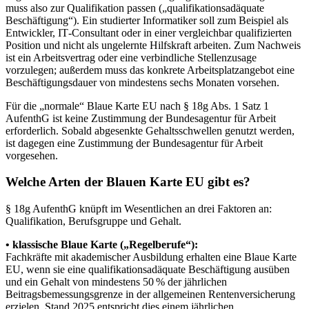
muss also zur Qualifikation passen („qualifikationsadäquate
Beschäftigung“). Ein studierter Informatiker soll zum Beispiel als
Entwickler, IT‑Consultant oder in einer vergleichbar qualifizierten
Position und nicht als ungelernte Hilfskraft arbeiten. Zum Nachweis
ist ein Arbeitsvertrag oder eine verbindliche Stellenzusage
vorzulegen; außerdem muss das konkrete Arbeitsplatzangebot eine
Beschäftigungsdauer von mindestens sechs Monaten vorsehen.
Für die „normale“ Blaue Karte EU nach § 18g Abs. 1 Satz 1
AufenthG ist keine Zustimmung der Bundesagentur für Arbeit
erforderlich. Sobald abgesenkte Gehaltsschwellen genutzt werden,
ist dagegen eine Zustimmung der Bundesagentur für Arbeit
vorgesehen.
Welche Arten der Blauen Karte EU gibt es?
§ 18g AufenthG knüpft im Wesentlichen an drei Faktoren an:
Qualifikation, Berufsgruppe und Gehalt.
• klassische Blaue Karte („Regelberufe“):
Fachkräfte mit akademischer Ausbildung erhalten eine Blaue Karte
EU, wenn sie eine qualifikationsadäquate Beschäftigung ausüben
und ein Gehalt von mindestens 50 % der jährlichen
Beitragsbemessungsgrenze in der allgemeinen Rentenversicherung
erzielen. Stand 2025 entspricht dies einem jährlichen