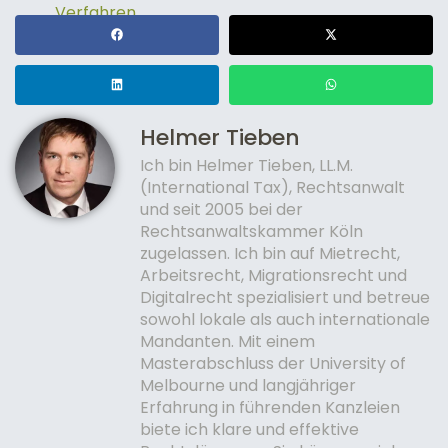
Verfahren
Helmer Tieben
Ich bin Helmer Tieben, LL.M.
(International Tax), Rechtsanwalt
und seit 2005 bei der
Rechtsanwaltskammer Köln
zugelassen. Ich bin auf Mietrecht,
Arbeitsrecht, Migrationsrecht und
Digitalrecht spezialisiert und betreue
sowohl lokale als auch internationale
Mandanten. Mit einem
Masterabschluss der University of
Melbourne und langjähriger
Erfahrung in führenden Kanzleien
biete ich klare und effektive