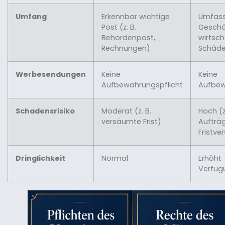
Umfang
Erkennbar wichtige
Umfass
Post (z. B.
Geschä
Behördenpost,
wirtsch
Rechnungen)
Schäde
Werbesendungen
Keine
Keine
Aufbewahrungspflicht
Aufbew
Schadensrisiko
Moderat (z. B.
Hoch (z
versäumte Frist)
Aufträg
Fristv
Dringlichkeit
Normal
Erhöht 
Verfüg