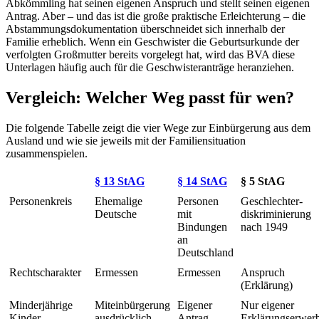
Abkömmling hat seinen eigenen Anspruch und stellt seinen eigenen
Antrag. Aber – und das ist die große praktische Erleichterung – die
Abstammungsdokumentation überschneidet sich innerhalb der
Familie erheblich. Wenn ein Geschwister die Geburtsurkunde der
verfolgten Großmutter bereits vorgelegt hat, wird das BVA diese
Unterlagen häufig auch für die Geschwisteranträge heranziehen.
Vergleich: Welcher Weg passt für wen?
Die folgende Tabelle zeigt die vier Wege zur Einbürgerung aus dem
Ausland und wie sie jeweils mit der Familiensituation
zusammenspielen.
§ 13 StAG
§ 14 StAG
§ 5 StAG
Personenkreis
Ehemalige
Personen
Geschlechter­
Deutsche
mit
diskriminierung
Bindungen
nach 1949
an
Deutschland
Rechtscharakter
Ermessen
Ermessen
Anspruch
(Erklärung)
Minderjährige
Miteinbürgerung
Eigener
Nur eigener
Kinder
ausdrücklich
Antrag
Erklärungserwer