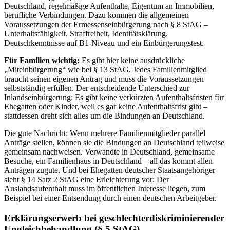
Deutschland, regelmäßige Aufenthalte, Eigentum an Immobilien,
berufliche Verbindungen. Dazu kommen die allgemeinen
Voraussetzungen der Ermessenseinbürgerung nach § 8 StAG –
Unterhaltsfähigkeit, Straffreiheit, Identitätsklärung,
Deutschkenntnisse auf B1-Niveau und ein Einbürgerungstest.
Für Familien wichtig:
Es gibt hier keine ausdrückliche
„Miteinbürgerung“ wie bei § 13 StAG. Jedes Familienmitglied
braucht seinen eigenen Antrag und muss die Voraussetzungen
selbstständig erfüllen. Der entscheidende Unterschied zur
Inlandseinbürgerung: Es gibt keine verkürzten Aufenthaltsfristen für
Ehegatten oder Kinder, weil es gar keine Aufenthaltsfrist gibt –
stattdessen dreht sich alles um die Bindungen an Deutschland.
Die gute Nachricht: Wenn mehrere Familienmitglieder parallel
Anträge stellen, können sie die Bindungen an Deutschland teilweise
gemeinsam nachweisen. Verwandte in Deutschland, gemeinsame
Besuche, ein Familienhaus in Deutschland – all das kommt allen
Anträgen zugute. Und bei Ehegatten deutscher Staatsangehöriger
sieht § 14 Satz 2 StAG eine Erleichterung vor: Der
Auslandsaufenthalt muss im öffentlichen Interesse liegen, zum
Beispiel bei einer Entsendung durch einen deutschen Arbeitgeber.
Erklärungserwerb bei geschlechterdiskriminierender
Ungleichbehandlung (§ 5 StAG)