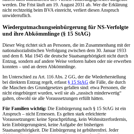
werden. Die Frist läuft am 19. August 2031 ab. Wer die Erklärung
nicht rechtzeitig beim BVA einreicht, verliert diesen Anspruch
unwiderruflich.
Wiedergutmachungseinbürgerung für NS-Verfolgte
und ihre Abkömmlinge (§ 15 StAG)
Dieser Weg richtet sich an Personen, die im Zusammenhang mit der
nationalsozialistischen Verfolgung zwischen dem 30. Januar 1933
und dem 8. Mai 1945 die deutsche Staatsangehörigkeit nicht durch
Entzug, sondern auf andere Weise verloren haben oder nie erwerben
konnten – und an deren Abkömmlinge.
Im Unterschied zu Art. 116 Abs. 2 GG, der die Wiederherstellung
bei direktem Entzug regelt, erfasst
§ 15 StAG
die Fälle, die durch
die Maschen des Grundgesetzes gefallen sind: etwa Personen, die
nicht eingebürgert wurden, weil sie als „rassisch minderwertig“
galten, obwohl sie alle Voraussetzungen erfüllt hätten.
Für Familien wichtig:
Die Einbürgerung nach § 15 StAG ist ein
Anspruch – nicht Ermessen. Es gelten stark erleichterte
Voraussetzungen: keine Sprachprüfung, kein Wohnsitzerfordernis,
kein Einbürgerungstest, keine Aufgabe der bisherigen
Staatsangehörigkeit. Die Einbürgerung ist gebührenfrei. Jeder