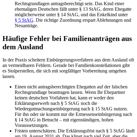
Rechtsgrundlagen antragsberechtigt sein. Das Kind einer
ehemaligen Deutschen fällt unter § 13 StAG, deren Ehegatte
möglicherweise unter § 14 StAG, und das Enkelkind unter
§ 5 StAG
. Die richtige Zuordnung erspart Ablehnungen und
Neuanträge.
Häufige Fehler bei Familienanträgen aus
dem Ausland
In der Praxis scheitern Einbürgerungsverfahren aus dem Ausland oft
an vermeidbaren Fehlern. Gerade bei Familienkonstellationen gibt
es Stolperstellen, die sich mit sorgfältiger Vorbereitung umgehen
lassen.
Einen nicht antragsberechtigten Ehegatten auf der falschen
Rechtsgrundlage beantragen lassen. Wenn Ihr Ehepartner
keinen deutschen Vorfahren hat, kann er weder den
Erklärungserwerb nach § 5 StAG noch die
Wiedergutmachungseinbürgerung nach § 15 StAG nutzen.
Für ihn oder sie kommt nur die Ermessenseinbürgerung nach
§ 14 StAG in Betracht – mit eigenständigen, hohen
Voraussetzungen.
Fristen unterschätzen. Die Erklärungsfrist nach § 5 StAG läuft
am 19. August 2031 ab. Das klingt nach viel Zeit, aber die